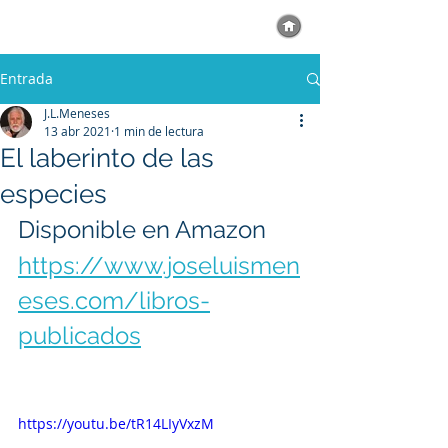
Entrada
J.L.Meneses
13 abr 2021
1 min de lectura
El laberinto de las
especies
Disponible en Amazon
https://www.joseluismen
eses.com/libros-
publicados
https://youtu.be/tR14LIyVxzM